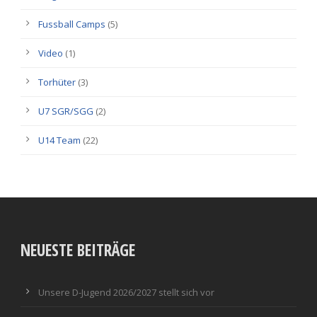
Fussball Camps
(5)
Video
(1)
Torhüter
(3)
U7 SGR/SGG
(2)
U14 Team
(22)
NEUESTE BEITRÄGE
Unsere D-Jugend 2026/2027 stellt sich vor