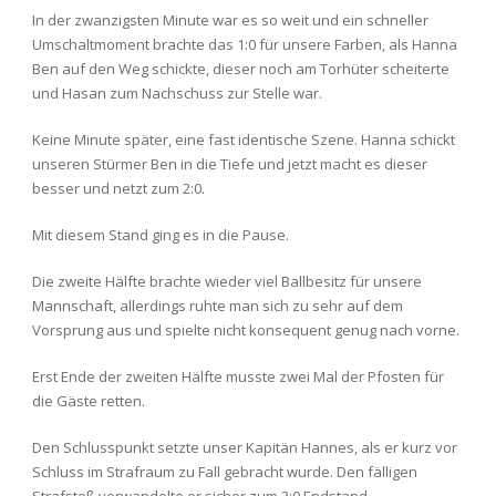
In der zwanzigsten Minute war es so weit und ein schneller
Umschaltmoment brachte das 1:0 für unsere Farben, als Hanna
Ben auf den Weg schickte, dieser noch am Torhüter scheiterte
und Hasan zum Nachschuss zur Stelle war.
Keine Minute später, eine fast identische Szene. Hanna schickt
unseren Stürmer Ben in die Tiefe und jetzt macht es dieser
besser und netzt zum 2:0.
Mit diesem Stand ging es in die Pause.
Die zweite Hälfte brachte wieder viel Ballbesitz für unsere
Mannschaft, allerdings ruhte man sich zu sehr auf dem
Vorsprung aus und spielte nicht konsequent genug nach vorne.
Erst Ende der zweiten Hälfte musste zwei Mal der Pfosten für
die Gäste retten.
Den Schlusspunkt setzte unser Kapitän Hannes, als er kurz vor
Schluss im Strafraum zu Fall gebracht wurde. Den fälligen
Strafstoß verwandelte er sicher zum 3:0 Endstand.