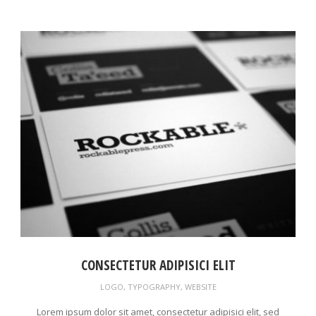
CONSECTETUR ADIPISICI ELIT
LOGO
,
TYPOGRAPHY
,
WEBSITE
Lorem ipsum dolor sit amet, consectetur adipisici elit, sed