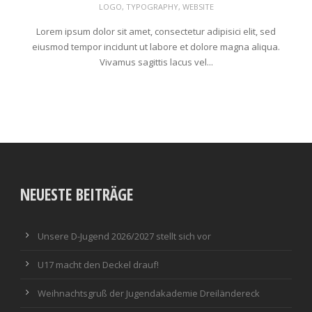
LOGO
,
TYPOGRAPHY
,
WEBSITE
Lorem ipsum dolor sit amet, consectetur adipisici elit, sed
eiusmod tempor incidunt ut labore et dolore magna aliqua.
Vivamus sagittis lacus vel...
NEUESTE BEITRÄGE
Unsere D-Jugend 2026/2027 stellt sich vor
U17 macht den Deckel drauf!
Weihnachtsgruß der Jugendakademie Dreiländereck