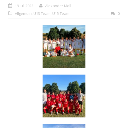
19 Juli 2023
Alexander Moll
Allgemein
,
U13 Team
,
U15 Team
0