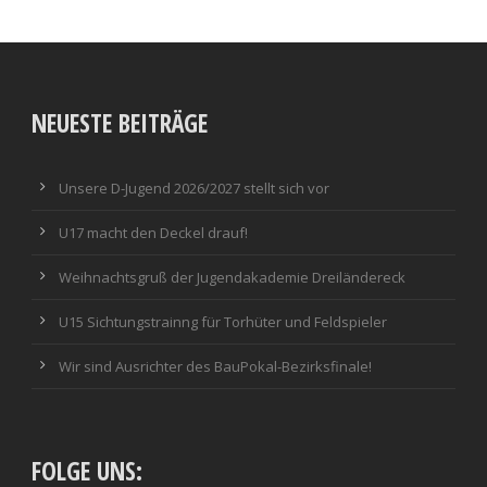
NEUESTE BEITRÄGE
Unsere D-Jugend 2026/2027 stellt sich vor
U17 macht den Deckel drauf!
Weihnachtsgruß der Jugendakademie Dreiländereck
U15 Sichtungstrainng für Torhüter und Feldspieler
Wir sind Ausrichter des BauPokal-Bezirksfinale!
FOLGE UNS: