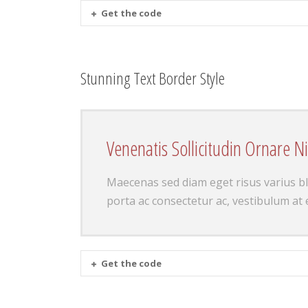
Get the code
Stunning Text Border Style
Venenatis Sollicitudin Ornare N
Maecenas sed diam eget risus varius b
porta ac consectetur ac, vestibulum at 
Get the code