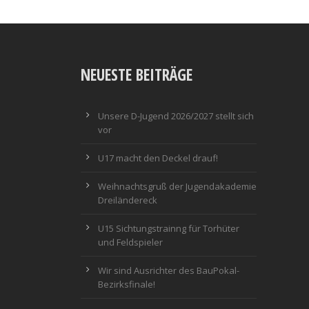
NEUESTE BEITRÄGE
Unsere D-Jugend 2026/2027 stellt sich
vor
U17 macht den Deckel drauf!
Weihnachtsgruß der Jugendakademie
Dreiländereck
U15 Sichtungstrainng für Torhüter
und Feldspieler
Wir sind Ausrichter des BauPokal-
Bezirksfinale!