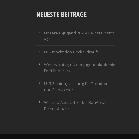
NEUESTE BEITRÄGE
Unsere D-Jugend 2026/2027 stellt sich
vor
U17 macht den Deckel drauf!
Weihnachtsgruß der Jugendakademie
Dreiländereck
U15 Sichtungstrainng für Torhüter
und Feldspieler
Wir sind Ausrichter des BauPokal-
Bezirksfinale!