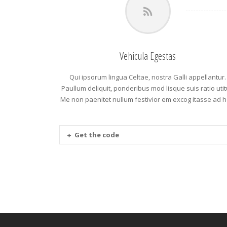
Vehicula Egestas
Qui ipsorum lingua Celtae, nostra Galli appellantur.
Paullum deliquit, ponderibus mod lisque suis ratio utit
Me non paenitet nullum festivior em excog itasse ad h
Get the code