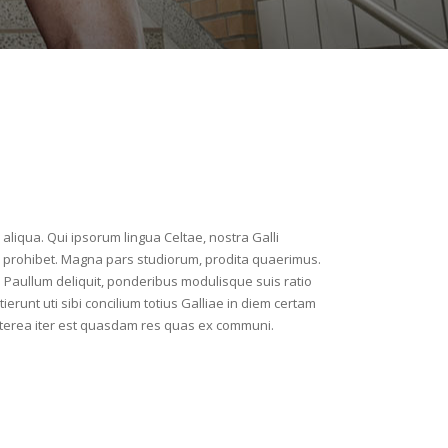
aliqua. Qui ipsorum lingua Celtae, nostra Galli
 lex prohibet. Magna pars studiorum, prodita quaerimus.
ur. Paullum deliquit, ponderibus modulisque suis ratio
ierunt uti sibi concilium totius Galliae in diem certam
aeterea iter est quasdam res quas ex communi.