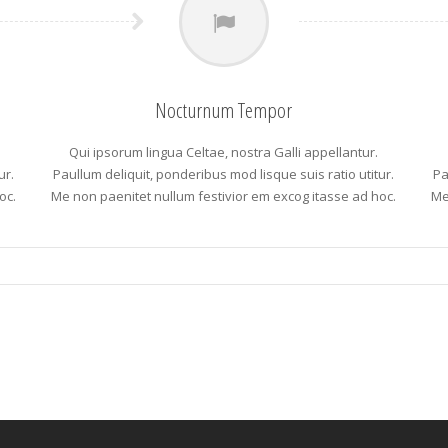
Nocturnum Tempor
Qui ipsorum lingua Celtae, nostra Galli appellantur.
ur.
Paullum deliquit, ponderibus mod lisque suis ratio utitur.
Pa
oc.
Me non paenitet nullum festivior em excog itasse ad hoc.
Me