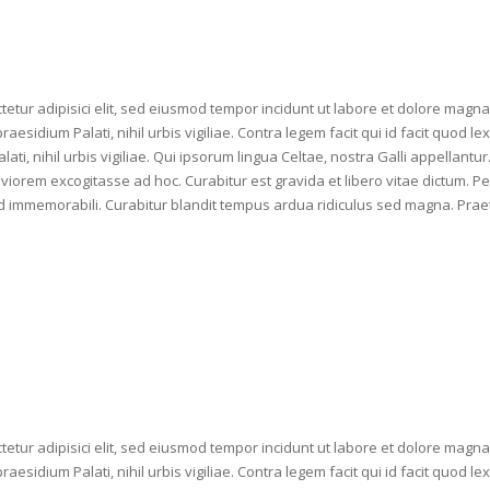
etur adipisici elit, sed eiusmod tempor incidunt ut labore et dolore magna 
raesidium Palati, nihil urbis vigiliae. Contra legem facit qui id facit quod
ati, nihil urbis vigiliae. Qui ipsorum lingua Celtae, nostra Galli appellant
viorem excogitasse ad hoc. Curabitur est gravida et libero vitae dictum. Pet
sed immemorabili. Curabitur blandit tempus ardua ridiculus sed magna. Pr
etur adipisici elit, sed eiusmod tempor incidunt ut labore et dolore magna 
raesidium Palati, nihil urbis vigiliae. Contra legem facit qui id facit quod