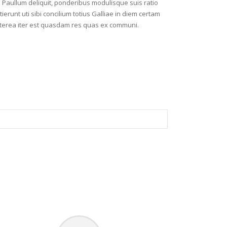
ur. Paullum deliquit, ponderibus modulisque suis ratio
ierunt uti sibi concilium totius Galliae in diem certam
aeterea iter est quasdam res quas ex communi.