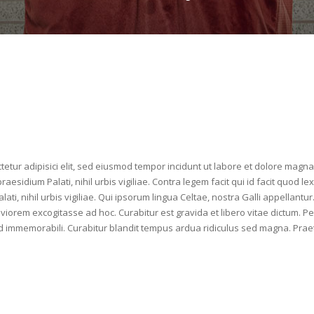
etur adipisici elit, sed eiusmod tempor incidunt ut labore et dolore magna 
raesidium Palati, nihil urbis vigiliae. Contra legem facit qui id facit quod
ati, nihil urbis vigiliae. Qui ipsorum lingua Celtae, nostra Galli appellant
viorem excogitasse ad hoc. Curabitur est gravida et libero vitae dictum. Pet
sed immemorabili. Curabitur blandit tempus ardua ridiculus sed magna. Pr