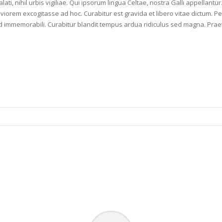
ati, nihil urbis vigiliae. Qui ipsorum lingua Celtae, nostra Galli appellant
viorem excogitasse ad hoc. Curabitur est gravida et libero vitae dictum. Pet
sed immemorabili. Curabitur blandit tempus ardua ridiculus sed magna. Pr