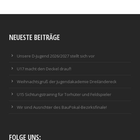
NEUESTE BEITRÄGE
Unsere D-Jugend 2026/2027 stellt sich vor
U17 macht den Deckel drauf!
Weihnachtsgruß der Jugendakademie Dreiländereck
U15 Sichtungstrainng für Torhüter und Feldspieler
Wir sind Ausrichter des BauPokal-Bezirksfinale!
FOLGE UNS: